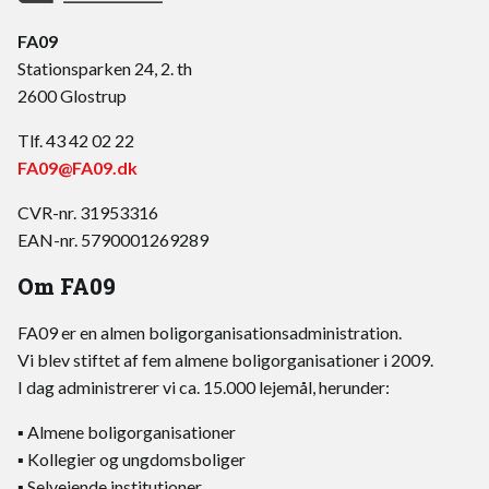
FA09
Stationsparken 24, 2. th
2600 Glostrup
Tlf. 43 42 02 22
FA09@FA09.dk
CVR-nr. 31953316
EAN-nr. 5790001269289
Om FA09
FA09 er en almen boligorganisationsadministration.
Vi blev stiftet af fem almene boligorganisationer i 2009.
I dag administrerer vi ca. 15.000 lejemål, herunder:
▪ Almene boligorganisationer
▪ Kollegier og ungdomsboliger
▪ Selvejende institutioner