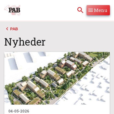
Menu
Hop til søgning
Hop til indhold
PAB
Nyheder
04-05-2026