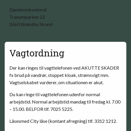
Ejendomskontoret
Tranumparken 22
2660 Brøndby Strand
Vagtordning
Der kan ringes til vagttelefonen ved AKUTTE SKADER
fx brud på vandrør, stoppet kloak, strømsvigt mm.
Vagtselskabet vurderer, om situationen er akut.
Du kan ringe til vagttelefonen udenfor normal
arbejdstid. Normal arbejdstid mandag til fredag kl. 7.00
– 15.00. BELFOR tlf. 7025 5225.
Låsesmed City låse (kontant afregning) tlf. 3312 1212.