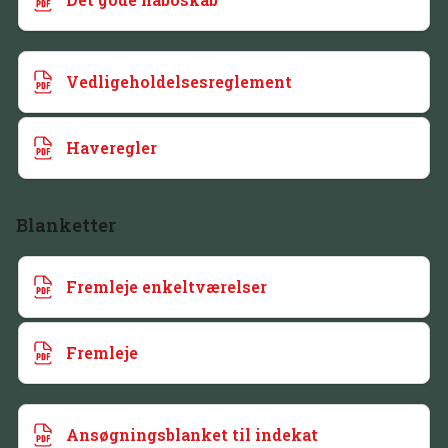
Vedligeholdelsesreglement
Haveregler
Blanketter
Fremleje enkeltværelser
Fremleje
Ansøgningsblanket til indekat