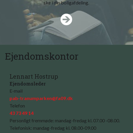
ske i din boligafdeling.
Ejendomskontor
Lennart Hostrup
Ejendomsleder
E-mail
pab-tranumparken@fa09.dk
Telefon
43 73 49 14
Personligt fremmøde: mandag-fredag kl. 07.00 -08.00.
Telefonisk: mandag-fredag kl. 08.00-09.00