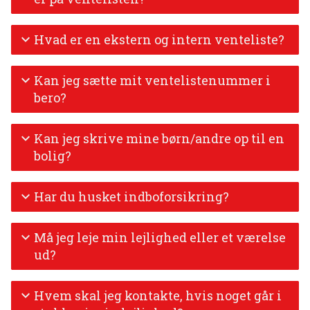
Hvad er en ekstern og intern venteliste?
Kan jeg sætte mit ventelistenummer i
bero?
Kan jeg skrive mine børn/andre op til en
bolig?
Har du husket indboforsikring?
Må jeg leje min lejlighed eller et værelse
ud?
Hvem skal jeg kontakte, hvis noget går i