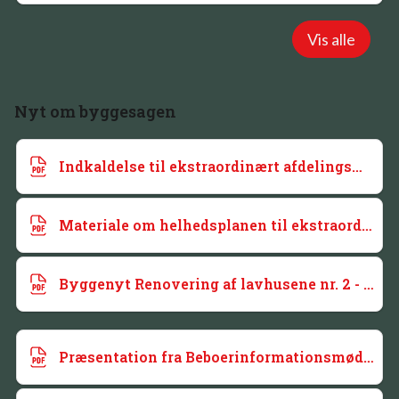
Vis alle
Nyt om byggesagen
Indkaldelse til ekstraordinært afdelingsmøde 22.04.2026
Materiale om helhedsplanen til ekstraordinært afdelingsmøde 22. april 2026
Byggenyt Renovering af lavhusene nr. 2 - nov. 2025
Præsentation fra Beboerinformationsmøde 22.09.2025