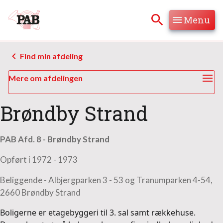
Menu
Hop til søgning
Hop til indhold
Find min afdeling
Mere om afdelingen
Brøndby Strand
PAB Afd. 8 - Brøndby Strand
Opført i 1972 - 1973
Beliggende - Albjergparken 3 - 53 og Tranumparken 4-54,
2660 Brøndby Strand
Boligerne er etagebyggeri til 3. sal samt rækkehuse.