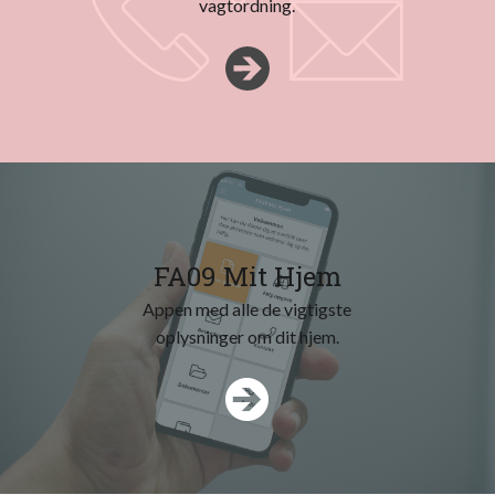
vagtordning.
FA09 Mit Hjem
Appen med alle de vigtigste