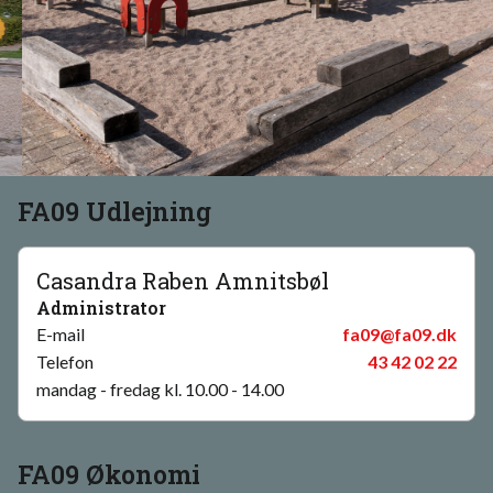
FA09 Udlejning
Casandra Raben Amnitsbøl
Administrator
E-mail
fa09@fa09.dk
Telefon
43 42 02 22
mandag - fredag kl. 10.00 - 14.00
FA09 Økonomi