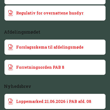
Regulativ for overnattene husdyr
Afdelingsmødet
Forslagsskema til afdelingsmøde
Forretningsorden PAB 8
Nyhedsbrev
Loppemarked 21.06.2026 i PAB afd. 08