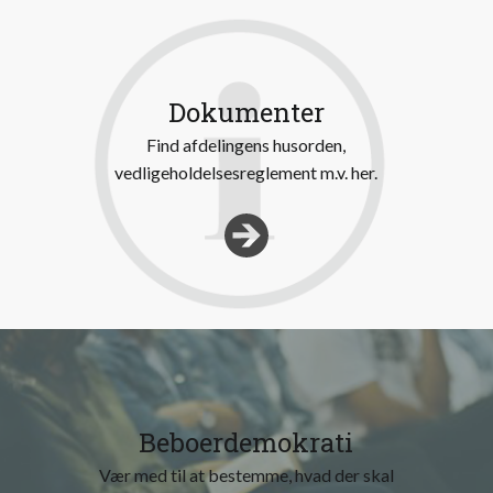
Dokumenter
Find afdelingens husorden,
vedligeholdelsesreglement m.v. her.
Beboerdemokrati
Vær med til at bestemme, hvad der skal