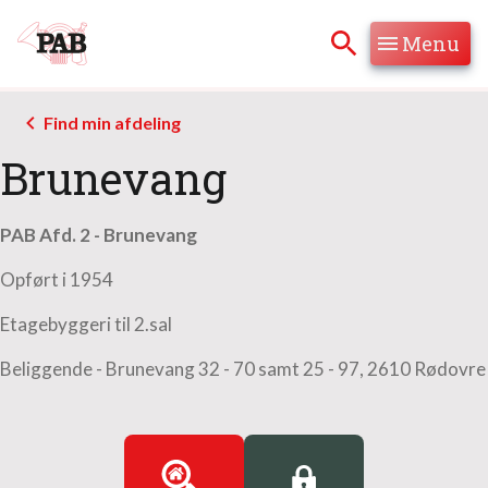
Menu
Hop til søgning
Hop til indhold
Find min afdeling
Brunevang
PAB Afd. 2 - Brunevang
Opført i 1954
Etagebyggeri til 2.sal
Beliggende - Brunevang 32 - 70 samt 25 - 97, 2610 Rødovre