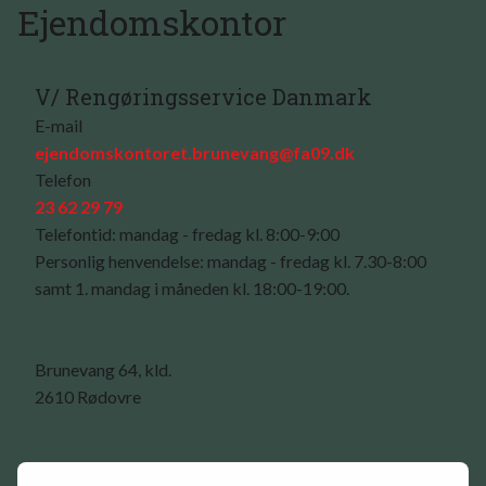
Ejendomskontor
V/ Rengøringsservice Danmark
E-mail
ejendomskontoret.brunevang@fa09.dk
Telefon
23 62 29 79
Telefontid: mandag - fredag kl. 8:00-9:00
Personlig henvendelse: mandag - fredag kl. 7.30-8:00
samt 1. mandag i måneden kl. 18:00-19:00.
Brunevang 64, kld.
2610 Rødovre