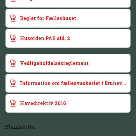
Regler for Fælleshuset
Husorden PAB afd. 2
Vedligeholdelsesreglement
Information om fællesvaskeriet i Brunevang
Havedirektiv 2016
Blanketter