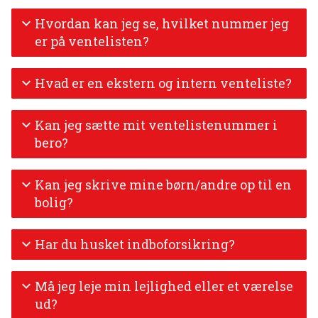
Hvordan kan jeg se, hvilket nummer jeg
er på ventelisten?
Hvad er en ekstern og intern venteliste?
Kan jeg sætte mit ventelistenummer i
bero?
Kan jeg skrive mine børn/andre op til en
bolig?
Har du husket indboforsikring?
Må jeg leje min lejlighed eller et værelse
ud?