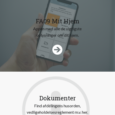
FA09 Mit Hjem
Appen med alle de vigtigste
Dokumenter
Find afdelingens husorden,
vedligeholdelsesreglement m.v. her.