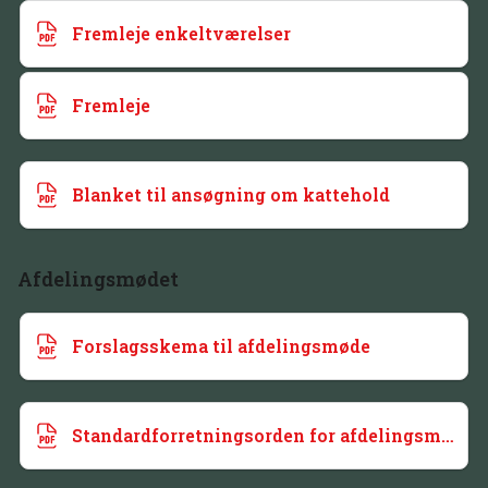
Fremleje enkeltværelser
Fremleje
Blanket til ansøgning om kattehold
Afdelingsmødet
Forslagsskema til afdelingsmøde
Standardforretningsorden for afdelingsmoder PAB afd. 2