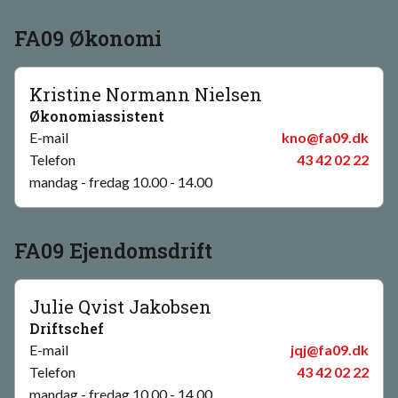
FA09 Økonomi
Kristine Normann Nielsen
Økonomiassistent
E-mail
kno@fa09.dk
Telefon
43 42 02 22
mandag - fredag 10.00 - 14.00
FA09 Ejendomsdrift
Julie Qvist Jakobsen
Driftschef
E-mail
jqj@fa09.dk
Telefon
43 42 02 22
mandag - fredag 10.00 - 14.00