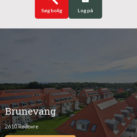
Søg bolig
Log på
Brunevang
2610 Rødovre